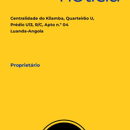
Cent
ralidade
do Kilamba, Quarteirão U,
Prédio U13, R/C, Apto n.º 04
Luanda-Angola
Proprietário