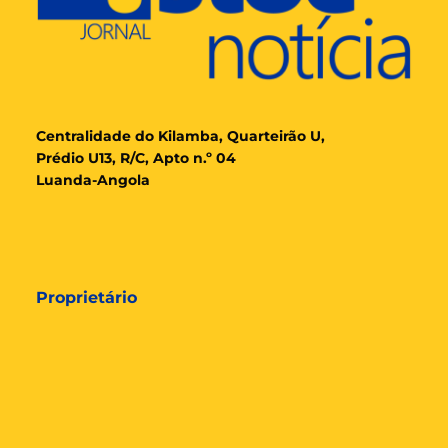
Cent
ralidade
do Kilamba, Quarteirão U,
Prédio U13, R/C, Apto n.º 04
Luanda-Angola
Proprietário