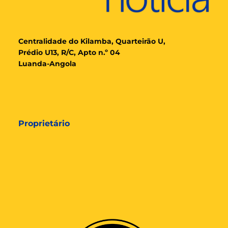
Cent
ralidade
do Kilamba, Quarteirão U,
Prédio U13, R/C, Apto n.º 04
Luanda-Angola
Proprietário