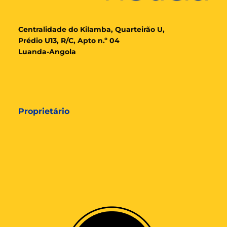
Cent
ralidade
do Kilamba, Quarteirão U,
Prédio U13, R/C, Apto n.º 04
Luanda-Angola
Proprietário