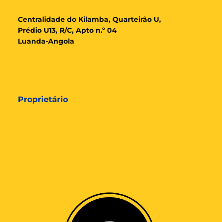
Cent
ralidade
do Kilamba, Quarteirão U,
Prédio U13, R/C, Apto n.º 04
Luanda-Angola
Proprietário