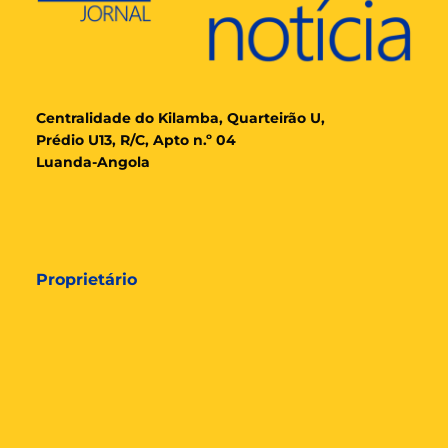
Cent
ralidade
do Kilamba, Quarteirão U,
Prédio U13, R/C, Apto n.º 04
Luanda-Angola
Proprietário