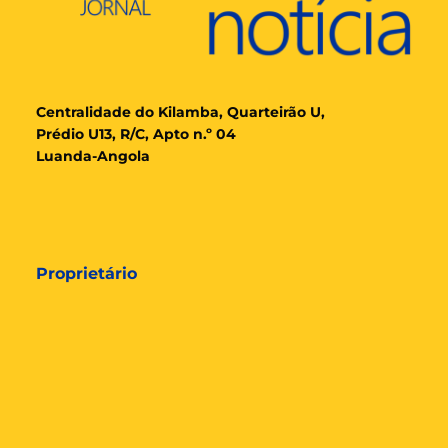
Cent
ralidade
do Kilamba, Quarteirão U,
Prédio U13, R/C, Apto n.º 04
Luanda-Angola
Proprietário