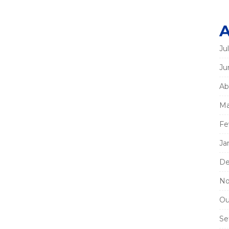
A
Ju
Ju
Ab
Ma
Fe
Ja
De
No
Ou
Se