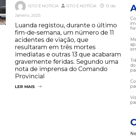
A
ISTO É NOTÍCIA
ISTO É NOTÍCIA
13 de
Janeiro, 2025
Co
im
Luanda registou, durante o último
fi
fim-de-semana, um número de 11
acidentes de viação, que
Mi
ap
resultaram em três mortes
em
imediatas e outras 13 que acabaram
Tr
gravemente feridas. Segundo uma
do
nota de imprensa do Comando
pa
Provincial
Co
pa
LER MAIS
Vi
par
C
Ne