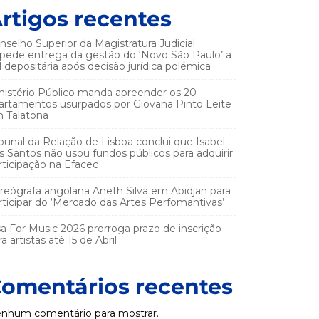
rtigos recentes
nselho Superior da Magistratura Judicial
pede entrega da gestão do ‘Novo São Paulo’ a
el depositária após decisão jurídica polémica
nistério Público manda apreender os 20
artamentos usurpados por Giovana Pinto Leite
 Talatona
ibunal da Relação de Lisboa conclui que Isabel
s Santos não usou fundos públicos para adquirir
rticipação na Efacec
reógrafa angolana Aneth Silva em Abidjan para
rticipar do ‘Mercado das Artes Perfomantivas’
sa For Music 2026 prorroga prazo de inscrição
a artistas até 15 de Abril
omentários recentes
nhum comentário para mostrar.