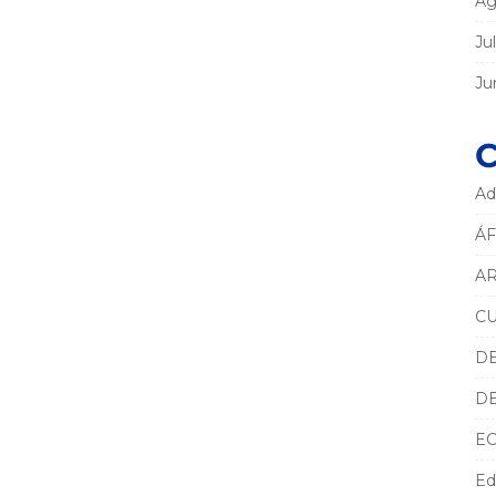
Ag
Ju
Ju
C
Ad
ÁF
AR
C
D
D
E
Ed