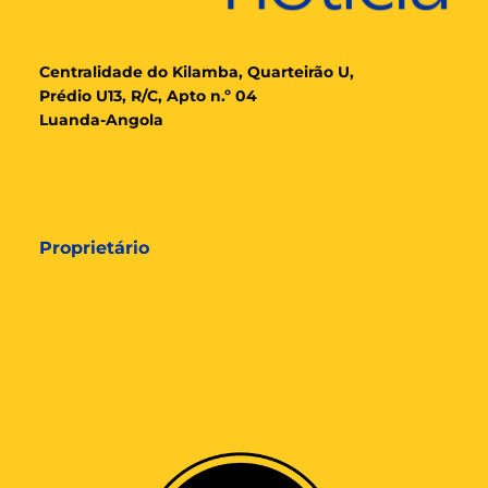
Cent
ralidade
do Kilamba, Quarteirão U,
Prédio U13, R/C, Apto n.º 04
Luanda-Angola
Proprietário