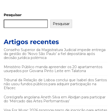
Pesquisar
Pesquisar
Artigos recentes
Conselho Superior da Magistratura Judicial impede entrega
da gestão do ‘Novo São Paulo’ a fiel depositária após
decisão jurídica polémica
Ministério Público manda apreender os 20 apartamentos
usurpados por Giovana Pinto Leite em Talatona
Tribunal da Relação de Lisboa conclui que Isabel dos Santos
não usou fundos públicos para adquirir participação na
Efacec
Coreógrafa angolana Aneth Silva em Abidjan para participar
do ‘Mercado das Artes Perfomantivas’
Visa For Music 2026 prorroga prazo de inscrição para artistas