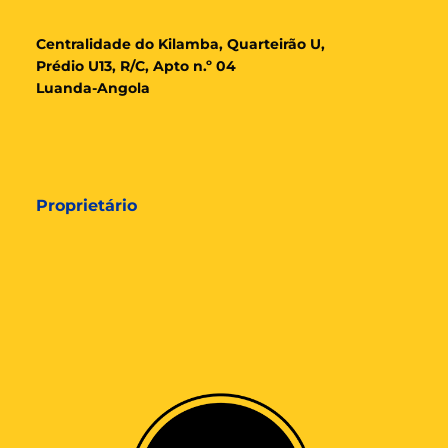
Cent
ralidade
do Kilamba, Quarteirão U,
Prédio U13, R/C, Apto n.º 04
Luanda-Angola
Proprietário