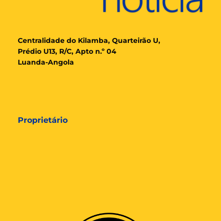
Cent
ralidade
do Kilamba, Quarteirão U,
Prédio U13, R/C, Apto n.º 04
Luanda-Angola
Proprietário