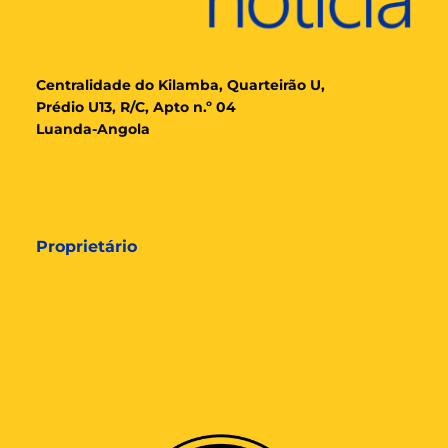
Cent
ralidade
do Kilamba, Quarteirão U,
Prédio U13, R/C, Apto n.º 04
Luanda-Angola
Proprietário