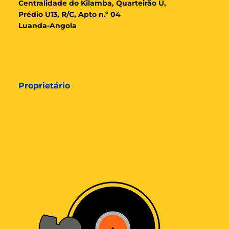
Cent
ralidade
do Kilamba, Quarteirão U,
Prédio U13, R/C, Apto n.º 04
Luanda-Angola
Proprietário