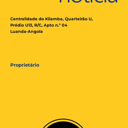
Cent
ralidade
do Kilamba, Quarteirão U,
Prédio U13, R/C, Apto n.º 04
Luanda-Angola
Proprietário