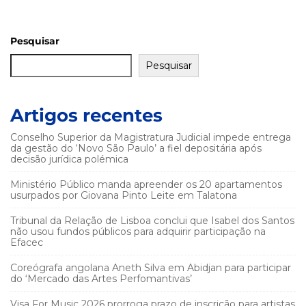
Pesquisar
Pesquisar
Artigos recentes
Conselho Superior da Magistratura Judicial impede entrega
da gestão do ‘Novo São Paulo’ a fiel depositária após
decisão jurídica polémica
Ministério Público manda apreender os 20 apartamentos
usurpados por Giovana Pinto Leite em Talatona
Tribunal da Relação de Lisboa conclui que Isabel dos Santos
não usou fundos públicos para adquirir participação na
Efacec
Coreógrafa angolana Aneth Silva em Abidjan para participar
do ‘Mercado das Artes Perfomantivas’
Visa For Music 2026 prorroga prazo de inscrição para artistas