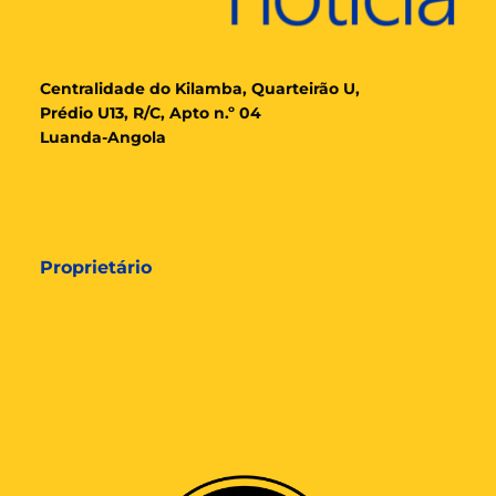
Cent
ralidade
do Kilamba, Quarteirão U,
Prédio U13, R/C, Apto n.º 04
Luanda-Angola
Proprietário