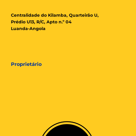
Cent
ralidade
do Kilamba, Quarteirão U,
Prédio U13, R/C, Apto n.º 04
Luanda-Angola
Proprietário