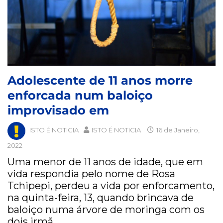
Adolescente de 11 anos morre
enforcada num baloiço
improvisado em
ISTO É NOTICIA
ISTO É NOTICIA
16 de Janeiro,
2022
Uma menor de 11 anos de idade, que em
vida respondia pelo nome de Rosa
Tchipepi, perdeu a vida por enforcamento,
na quinta-feira, 13, quando brincava de
baloiço numa árvore de moringa com os
dois irmã