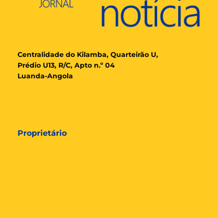
Cent
ralidade
do Kilamba, Quarteirão U,
Prédio U13, R/C, Apto n.º 04
Luanda-Angola
Proprietário