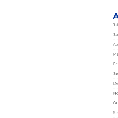
A
Ju
Ju
Ab
Ma
Fe
Ja
De
No
Ou
Se