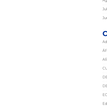
Ag
Ju
Ju
C
Ad
ÁF
AR
C
D
D
E
Ed