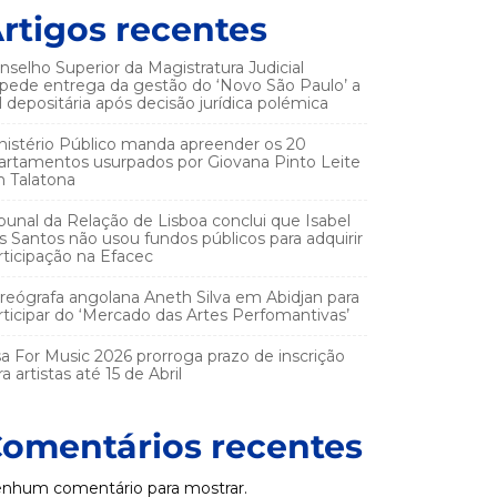
rtigos recentes
nselho Superior da Magistratura Judicial
pede entrega da gestão do ‘Novo São Paulo’ a
el depositária após decisão jurídica polémica
nistério Público manda apreender os 20
artamentos usurpados por Giovana Pinto Leite
 Talatona
ibunal da Relação de Lisboa conclui que Isabel
s Santos não usou fundos públicos para adquirir
rticipação na Efacec
reógrafa angolana Aneth Silva em Abidjan para
rticipar do ‘Mercado das Artes Perfomantivas’
sa For Music 2026 prorroga prazo de inscrição
a artistas até 15 de Abril
omentários recentes
nhum comentário para mostrar.