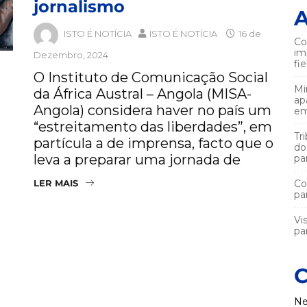
jornalismo
A
ISTO É NOTÍCIA
ISTO É NOTÍCIA
16 de
Co
im
Dezembro, 2024
fi
O Instituto de Comunicação Social
Mi
da África Austral – Angola (MISA-
ap
Angola) considera haver no país um
em
“estreitamento das liberdades”, em
Tr
partícula a de imprensa, facto que o
do
leva a preparar uma jornada de
pa
LER MAIS
Co
pa
Vi
par
C
Ne