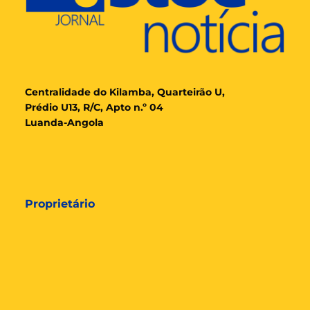
Cent
ralidade
do Kilamba, Quarteirão U,
Prédio U13, R/C, Apto n.º 04
Luanda-Angola
Proprietário