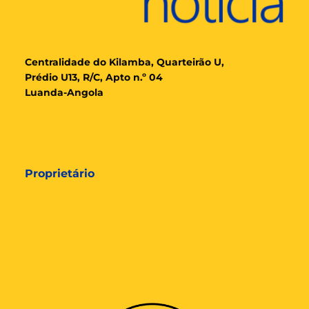
Cent
ralidade
do Kilamba, Quarteirão U,
Prédio U13, R/C, Apto n.º 04
Luanda-Angola
Proprietário