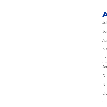
A
Ju
Ju
Ab
Ma
Fe
Ja
De
No
Ou
Se