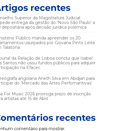
rtigos recentes
nselho Superior da Magistratura Judicial
pede entrega da gestão do ‘Novo São Paulo’ a
el depositária após decisão jurídica polémica
nistério Público manda apreender os 20
artamentos usurpados por Giovana Pinto Leite
 Talatona
ibunal da Relação de Lisboa conclui que Isabel
s Santos não usou fundos públicos para adquirir
rticipação na Efacec
reógrafa angolana Aneth Silva em Abidjan para
rticipar do ‘Mercado das Artes Perfomantivas’
sa For Music 2026 prorroga prazo de inscrição
a artistas até 15 de Abril
omentários recentes
nhum comentário para mostrar.