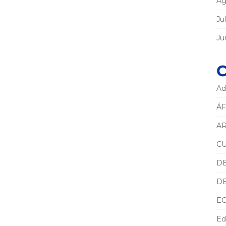
Ag
Ju
Ju
C
Ad
ÁF
AR
C
D
D
E
Ed