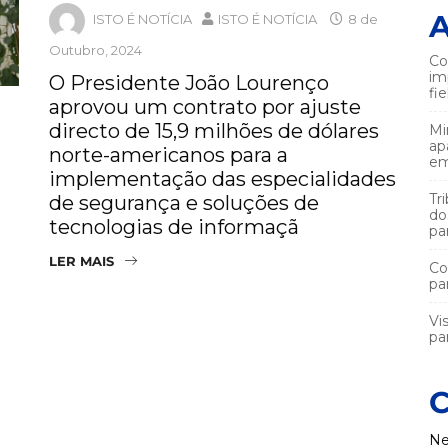
A
ISTO É NOTÍCIA
ISTO É NOTÍCIA
8 de
Outubro, 2024
Co
im
O Presidente João Lourenço
fi
aprovou um contrato por ajuste
directo de 15,9 milhões de dólares
Mi
ap
norte-americanos para a
em
implementação das especialidades
Tr
de segurança e soluções de
do
tecnologias de informaçã
pa
LER MAIS
Co
pa
Vi
par
C
Ne