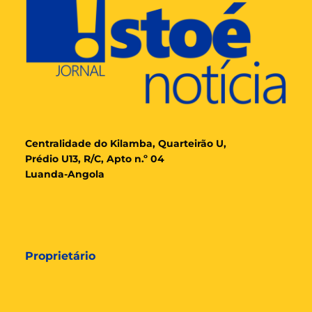
Cent
ralidade
do Kilamba, Quarteirão U,
Prédio U13, R/C, Apto n.º 04
Luanda-Angola
Proprietário