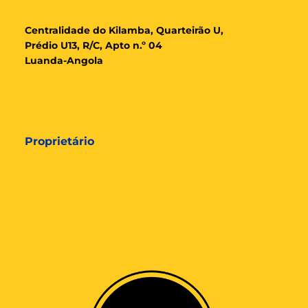
Cent
ralidade
do Kilamba, Quarteirão U,
Prédio U13, R/C, Apto n.º 04
Luanda-Angola
Proprietário