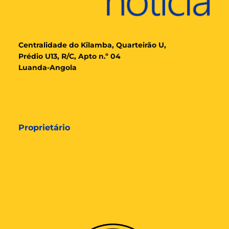
Cent
ralidade
do Kilamba, Quarteirão U,
Prédio U13, R/C, Apto n.º 04
Luanda-Angola
Proprietário