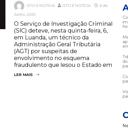
A
ISTO É NOTÍCIA
ISTO É NOTÍCIA
6 de
Junho, 2025
Co
im
O Serviço de Investigação Criminal
fi
(SIC) deteve, nesta quinta-feira, 6,
em Luanda, um técnico da
Mi
ap
Administração Geral Tributária
em
(AGT) por suspeitas de
Tr
envolvimento no esquema
do
fraudulento que lesou o Estado em
pa
LER MAIS
Co
pa
Vi
par
C
Ne