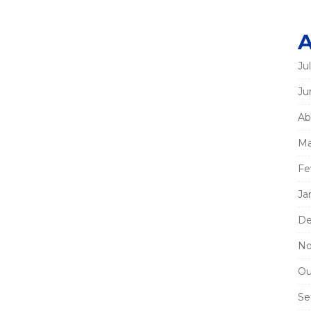
A
Ju
Ju
Ab
Ma
Fe
Ja
De
No
Ou
Se