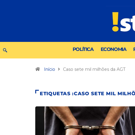
POLÍTICA
ECONOMIA
Início
Caso sete mil milhões da AGT
ETIQUETAS :CASO SETE MIL MILH