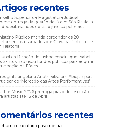
rtigos recentes
nselho Superior da Magistratura Judicial
pede entrega da gestão do ‘Novo São Paulo’ a
el depositária após decisão jurídica polémica
nistério Público manda apreender os 20
artamentos usurpados por Giovana Pinto Leite
 Talatona
ibunal da Relação de Lisboa conclui que Isabel
s Santos não usou fundos públicos para adquirir
rticipação na Efacec
reógrafa angolana Aneth Silva em Abidjan para
rticipar do ‘Mercado das Artes Perfomantivas’
sa For Music 2026 prorroga prazo de inscrição
a artistas até 15 de Abril
omentários recentes
nhum comentário para mostrar.