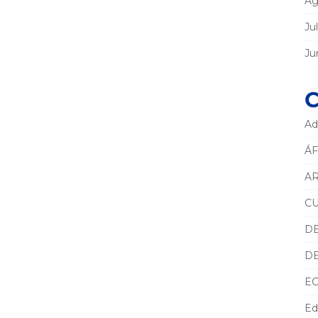
Ag
Ju
Ju
C
Ad
ÁF
AR
C
D
D
E
Ed