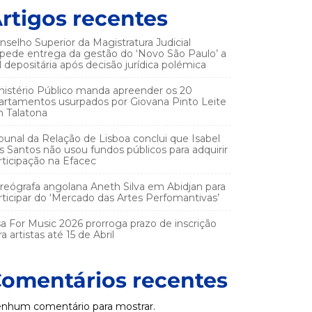
rtigos recentes
nselho Superior da Magistratura Judicial
pede entrega da gestão do ‘Novo São Paulo’ a
el depositária após decisão jurídica polémica
nistério Público manda apreender os 20
artamentos usurpados por Giovana Pinto Leite
 Talatona
ibunal da Relação de Lisboa conclui que Isabel
s Santos não usou fundos públicos para adquirir
rticipação na Efacec
reógrafa angolana Aneth Silva em Abidjan para
rticipar do ‘Mercado das Artes Perfomantivas’
sa For Music 2026 prorroga prazo de inscrição
a artistas até 15 de Abril
omentários recentes
nhum comentário para mostrar.