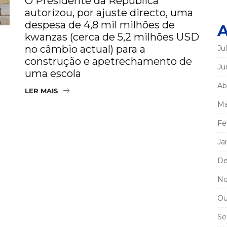
O Presidente da República
autorizou, por ajuste directo, uma
despesa de 4,8 mil milhões de
A
kwanzas (cerca de 5,2 milhões USD
no câmbio actual) para a
Ju
construção e apetrechamento de
Ju
uma escola
Ab
LER MAIS
Ma
Fe
Ja
De
No
Ou
Se