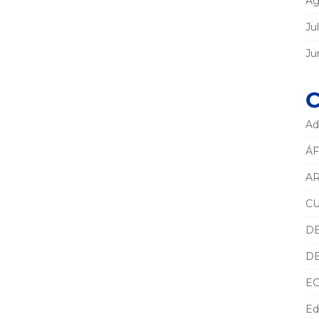
Ag
Ju
Ju
C
Ad
ÁF
AR
C
D
D
E
Ed