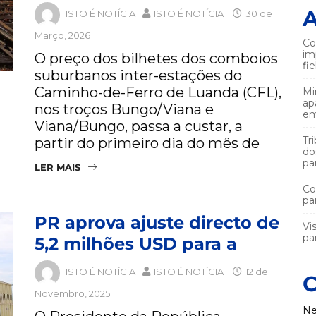
A
ISTO É NOTÍCIA
ISTO É NOTÍCIA
30 de
Março, 2026
Co
im
O preço dos bilhetes dos comboios
fi
suburbanos inter-estações do
Caminho-de-Ferro de Luanda (CFL),
Mi
ap
nos troços Bungo/Viana e
em
Viana/Bungo, passa a custar, a
Tr
partir do primeiro dia do mês de
do
pa
LER MAIS
Co
pa
PR aprova ajuste directo de
Vi
par
5,2 milhões USD para a
ISTO É NOTÍCIA
ISTO É NOTÍCIA
12 de
C
Novembro, 2025
Ne