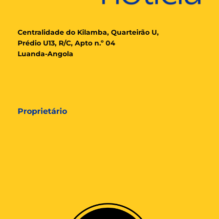
Cent
ralidade
do Kilamba, Quarteirão U,
Prédio U13, R/C, Apto n.º 04
Luanda-Angola
Proprietário