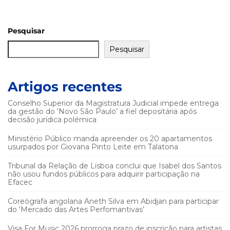
Pesquisar
Pesquisar
Artigos recentes
Conselho Superior da Magistratura Judicial impede entrega
da gestão do ‘Novo São Paulo’ a fiel depositária após
decisão jurídica polémica
Ministério Público manda apreender os 20 apartamentos
usurpados por Giovana Pinto Leite em Talatona
Tribunal da Relação de Lisboa conclui que Isabel dos Santos
não usou fundos públicos para adquirir participação na
Efacec
Coreógrafa angolana Aneth Silva em Abidjan para participar
do ‘Mercado das Artes Perfomantivas’
Visa For Music 2026 prorroga prazo de inscrição para artistas