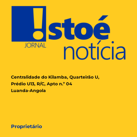
Cent
ralidade
do Kilamba, Quarteirão U,
Prédio U13, R/C, Apto n.º 04
Luanda-Angola
Proprietário