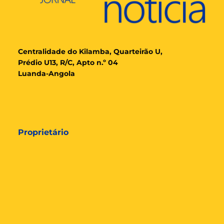
Cent
ralidade
do Kilamba, Quarteirão U,
Prédio U13, R/C, Apto n.º 04
Luanda-Angola
Proprietário