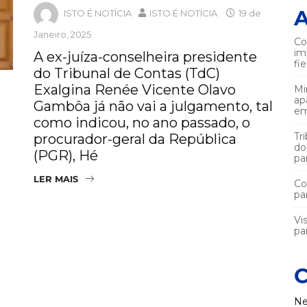
A
ISTO É NOTÍCIA
ISTO É NOTÍCIA
19 de
Janeiro, 2025
Co
im
A ex-juíza-conselheira presidente
fi
do Tribunal de Contas (TdC)
Exalgina Renée Vicente Olavo
Mi
ap
Gambôa já não vai a julgamento, tal
em
como indicou, no ano passado, o
Tr
procurador-geral da República
do
(PGR), Hé
pa
LER MAIS
Co
pa
Vi
par
C
Ne