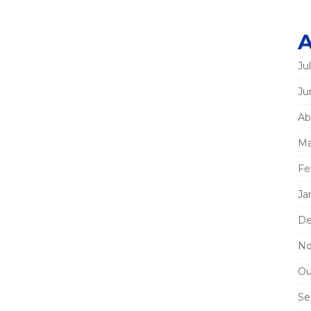
A
Ju
Ju
Ab
Ma
Fe
Ja
De
No
Ou
Se