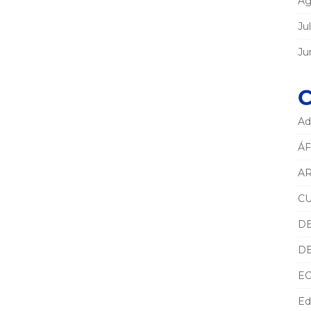
Ag
Ju
Ju
C
Ad
ÁF
AR
C
D
D
E
Ed