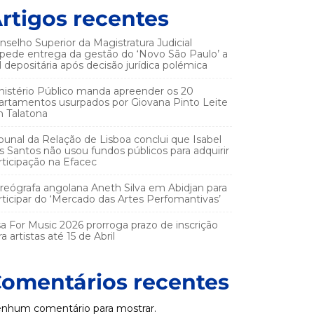
rtigos recentes
nselho Superior da Magistratura Judicial
pede entrega da gestão do ‘Novo São Paulo’ a
el depositária após decisão jurídica polémica
nistério Público manda apreender os 20
artamentos usurpados por Giovana Pinto Leite
 Talatona
ibunal da Relação de Lisboa conclui que Isabel
s Santos não usou fundos públicos para adquirir
rticipação na Efacec
reógrafa angolana Aneth Silva em Abidjan para
rticipar do ‘Mercado das Artes Perfomantivas’
sa For Music 2026 prorroga prazo de inscrição
a artistas até 15 de Abril
omentários recentes
nhum comentário para mostrar.