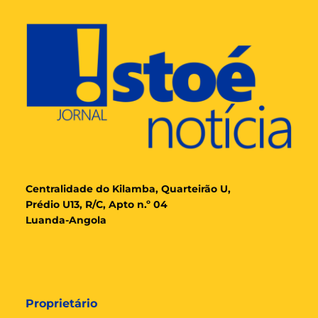
Cent
ralidade
do Kilamba, Quarteirão U,
Prédio U13, R/C, Apto n.º 04
Luanda-Angola
Proprietário