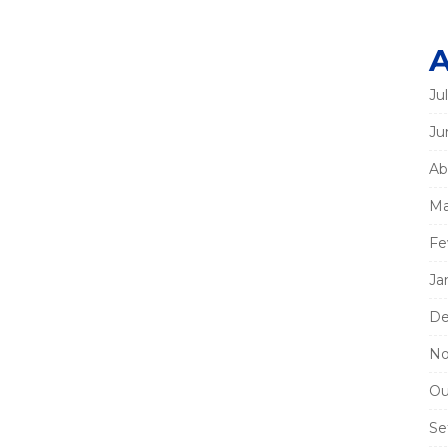
A
Ju
Ju
Ab
Ma
Fe
Ja
De
No
Ou
Se