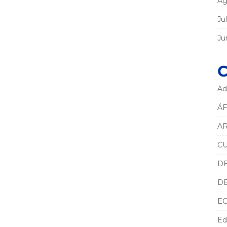
Ag
Ju
Ju
C
Ad
ÁF
AR
C
D
D
E
Ed