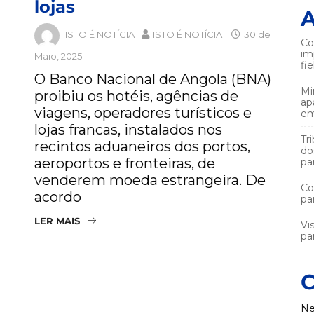
lojas
A
ISTO É NOTÍCIA
ISTO É NOTÍCIA
30 de
Co
im
Maio, 2025
fi
O Banco Nacional de Angola (BNA)
Mi
proibiu os hotéis, agências de
ap
viagens, operadores turísticos e
em
lojas francas, instalados nos
Tr
recintos aduaneiros dos portos,
do
aeroportos e fronteiras, de
pa
venderem moeda estrangeira. De
Co
acordo
pa
LER MAIS
Vi
par
C
Ne