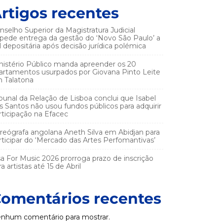
rtigos recentes
nselho Superior da Magistratura Judicial
pede entrega da gestão do ‘Novo São Paulo’ a
el depositária após decisão jurídica polémica
nistério Público manda apreender os 20
artamentos usurpados por Giovana Pinto Leite
 Talatona
ibunal da Relação de Lisboa conclui que Isabel
s Santos não usou fundos públicos para adquirir
rticipação na Efacec
reógrafa angolana Aneth Silva em Abidjan para
rticipar do ‘Mercado das Artes Perfomantivas’
sa For Music 2026 prorroga prazo de inscrição
a artistas até 15 de Abril
omentários recentes
nhum comentário para mostrar.