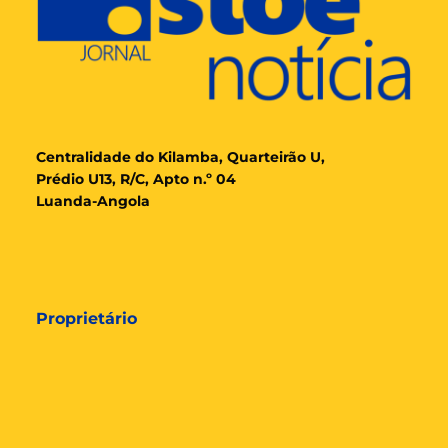
Cent
ralidade
do Kilamba, Quarteirão U,
Prédio U13, R/C, Apto n.º 04
Luanda-Angola
Proprietário