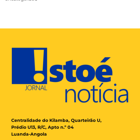
Cent
ralidade
do Kilamba, Quarteirão U,
Prédio U13, R/C, Apto n.º 04
Luanda-Angola