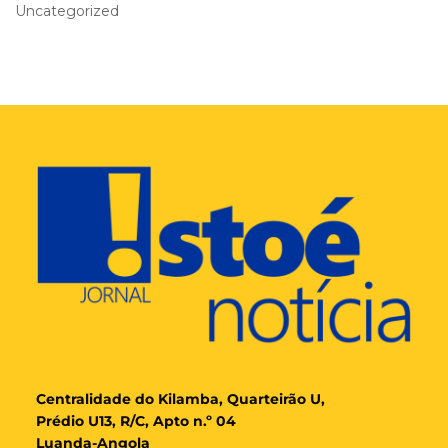
Uncategorized
Cent
ralidade
do Kilamba, Quarteirão U,
Prédio U13, R/C, Apto n.º 04
Luanda-Angola