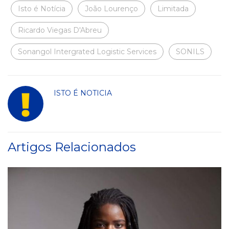
Isto é Notícia
João Lourenço
Limitada
Ricardo Viegas D'Abreu
Sonangol Intergrated Logistic Services
SONILS
ISTO É NOTICIA
Artigos Relacionados