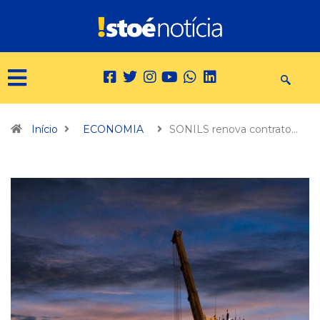
Início
ECONOMIA
SONILS renova contrato…