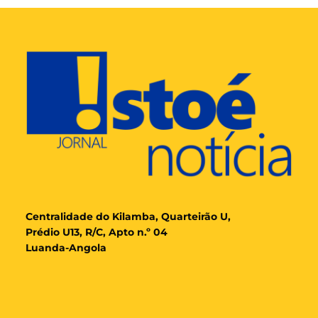
Cent
ralidade
do Kilamba, Quarteirão U,
Prédio U13, R/C, Apto n.º 04
Luanda-Angola