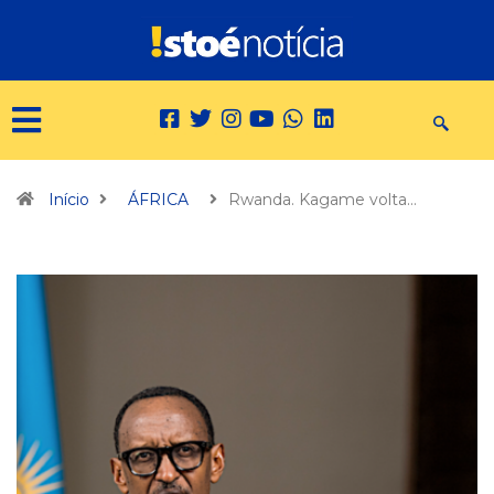
Início
ÁFRICA
Rwanda. Kagame volta…