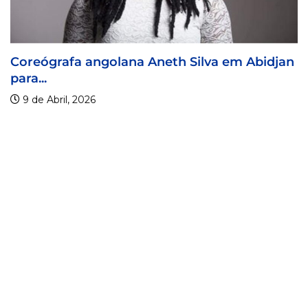
a angolana Aneth Silva em Abidjan
Visa For M
9 de Abril, 
2026