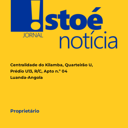
Cent
ralidade
do Kilamba, Quarteirão U,
Prédio U13, R/C, Apto n.º 04
Luanda-Angola
Proprietário