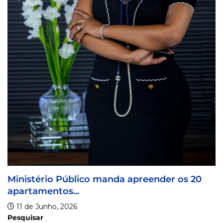
Tribuna
5 de Ju
rio Público manda apreender os 20
entos...
unho, 2026
Pesquisar