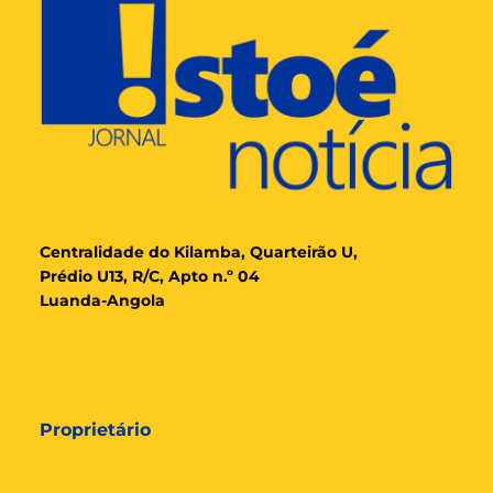
Cent
ralidade
do Kilamba, Quarteirão U,
Prédio U13, R/C, Apto n.º 04
Luanda-Angola
Proprietário