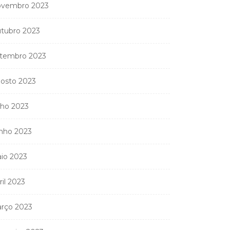
para...
vembro 2023
9 de Abril, 2026
tubro 2023
tembro 2023
nistério Público
osto 2023
anda apreender os 20
partamentos...
lho 2023
11 de Junho, 2026
nho 2023
io 2023
ril 2023
rço 2023