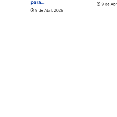
para...
9 de Abri
9 de Abril, 2026
lico
er os 20
.
6