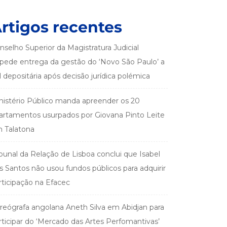
rtigos recentes
nselho Superior da Magistratura Judicial
pede entrega da gestão do ‘Novo São Paulo’ a
el depositária após decisão jurídica polémica
nistério Público manda apreender os 20
artamentos usurpados por Giovana Pinto Leite
 Talatona
ibunal da Relação de Lisboa conclui que Isabel
s Santos não usou fundos públicos para adquirir
rticipação na Efacec
reógrafa angolana Aneth Silva em Abidjan para
rticipar do ‘Mercado das Artes Perfomantivas’