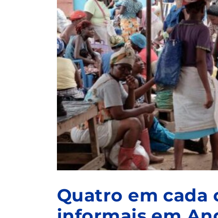
Quatro em cada 
informais em Ango