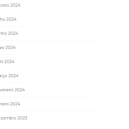
osto 2024
lho 2024
nho 2024
io 2024
ril 2024
rço 2024
vereiro 2024
neiro 2024
Coreógrafa angolana
zembro 2023
Aneth Silva em Abidjan