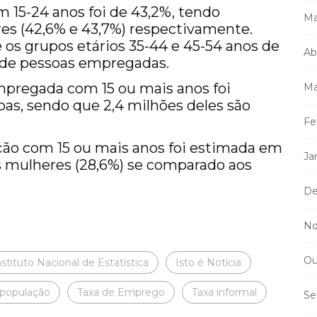
 15-24 anos foi de 43,2%, tendo
Ma
es (42,6% e 43,7%) respectivamente.
 os grupos etários 35-44 e 45-54 anos de
Ab
 de pessoas empregadas.
mpregada com 15 ou mais anos foi
Ma
as, sendo que 2,4 milhões deles são
Fe
ão com 15 ou mais anos foi estimada em
Ja
s mulheres (28,6%) se comparado aos
De
No
Ou
nstituto Nacional de Estatística
Isto é Notícia
 população
Taxa de Emprego
Taxa informal
Se