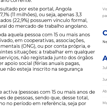
 ano corrente.
sultado por este portal, Angola
Vi
1% (11 milhões), ou seja, apenas 3,3
par
ados (22,9%) possuem vínculo formal,
ural do mercado de trabalho angolano.
C
toda aquela pessoa com 15 ou mais anos
ivado, em cooperativas, associações,
Ne
mentais (ONG), ou por conta própria, e
ntes situações: a trabalhar em qualquer
A
erviços, não registada junto dos órgãos
r apoio social (férias anuais pagas,
Ju
que não esteja inscrito na segurança
Ju
 activa (pessoas com 15 ou mais anos de
Ab
es de pessoas, sendo que, desse total,
lho no período em referência, seja por
Ma