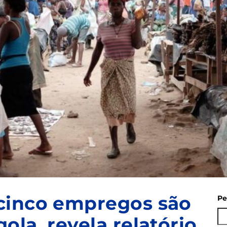
cinco empregos são
Pe
la, revela relatório