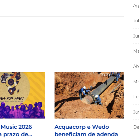
Ag
Ju
Ju
Ma
Ab
Ma
Fe
Ja
 Music 2026
Acquacorp e Wedo
De
 prazo de...
beneficiam de adenda