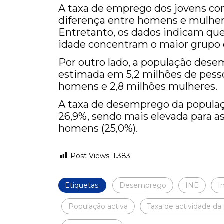
A taxa de emprego dos jovens com
diferença entre homens e mulher
Entretanto, os dados indicam que
idade concentram o maior grupo
Por outro lado, a população dese
estimada em 5,2 milhões de pesso
homens e 2,8 milhões mulheres.
A taxa de desemprego da populaç
26,9%, sendo mais elevada para a
homens (25,0%).
Post Views:
1.383
Etiquetas:
Desemprego
INE
I
População activa
Taxa de actividade da