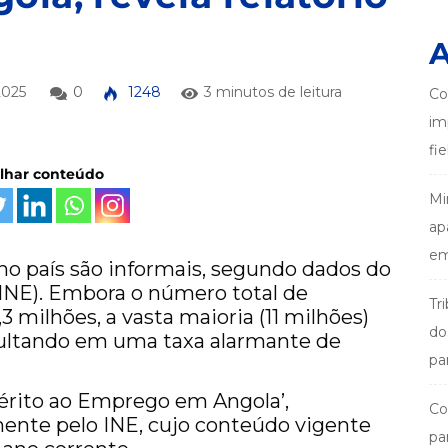
A
2025
0
1248
3 minutos de leitura
Co
im
fi
ilhar conteúdo
Mi
ap
em
o país são informais, segundo dados do
 (INE). Embora o número total de
Tr
 milhões, a vasta maioria (11 milhões)
do
sultando em uma taxa alarmante de
pa
érito ao Emprego em Angola’,
Co
nte pelo INE, cujo conteúdo vigente
pa