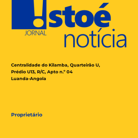
Cent
ralidade
do Kilamba, Quarteirão U,
Prédio U13, R/C, Apto n.º 04
Luanda-Angola
Proprietário