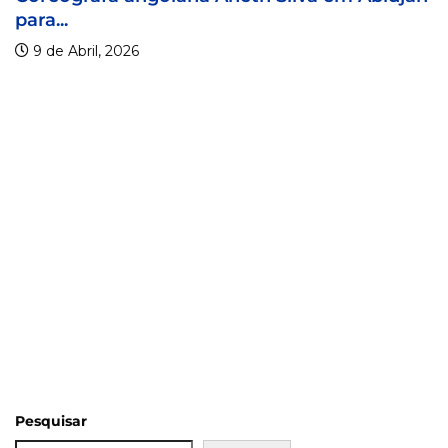
...
9 d
e Abril, 2026
Pesquisar