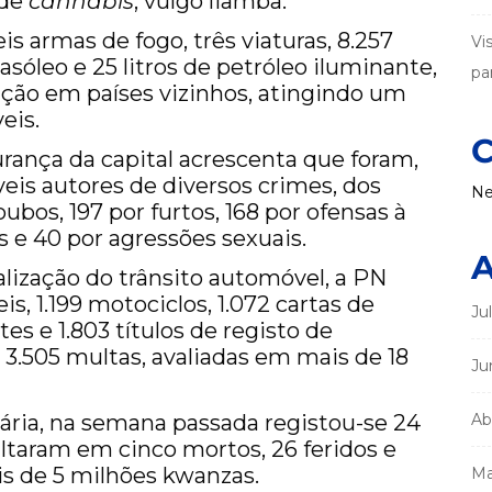
 de
cannabis
, vulgo liamba.
 armas de fogo, três viaturas, 8.257
Vi
 gasóleo e 25 litros de petróleo iluminante,
par
ção em países vizinhos, atingindo um
eis.
C
urança da capital acrescenta que foram,
eis autores de diversos crimes, dos
Ne
oubos, 197 por furtos, 168 por ofensas à
s e 40 por agressões sexuais.
A
alização do trânsito automóvel, a PN
, 1.199 motociclos, 1.072 cartas de
Ju
tes e 1.803 títulos de registo de
 3.505 multas, avaliadas em mais de 18
Ju
iária, na semana passada registou-se 24
Ab
ultaram em cinco mortos, 26 feridos e
s de 5 milhões kwanzas.
Ma