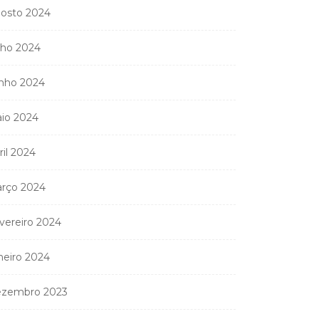
osto 2024
9 de Abril, 2026
lho 2024
nho 2024
nistério Público
anda apreender os 20
io 2024
partamentos...
11 de Junho, 2026
ril 2024
rço 2024
vereiro 2024
neiro 2024
zembro 2023