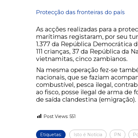
Protecção das fronteiras do país
As acções realizadas para a protec
marítimas registaram, por seu tu
1.377 da República Democrática 
111 crianças, 37 da República da N
vietnamitas, cinco zambianos.
Na mesma operação fez-se também
nacionais, que se faziam acompan
combustível, pesca ilegal, contra
ao fisco, posse ilegal de arma de f
de saída clandestina (emigração).
Post Views:
551
Etiquetas:
Isto é Notícia
PN
Po