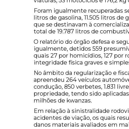
viaturas, 53 motociclos e 176,2 kg
Foram igualmente recuperadas seis
litros de gasolina, 11.505 litros de
que se destinavam à comercializa
total de 19.787 litros de combustív
O relatório do órgão defesa e seg
igualmente, detidos 559 presumív
quais 27 por homicídios, 127 por r
integridade física graves e simple
No âmbito da regularização e fisc
apreendeu 264 veículos automóveis
condução, 850 verbetes, 1.831 livre
propriedade, tendo sido aplicadas
milhões de kwanzas.
Em relação à sinistralidade rodov
acidentes de viação, os quais res
danos materiais avaliados em mai