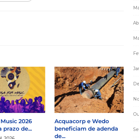
Ma
Ab
Ma
Fe
Ja
De
No
Ou
 Music 2026
Acquacorp e Wedo
 prazo de...
beneficiam de adenda
Se
de...
l, 2026