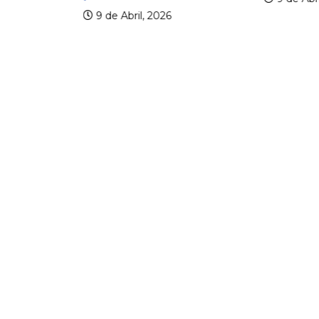
9 de Abril, 2026
lico
er os 20
.
6