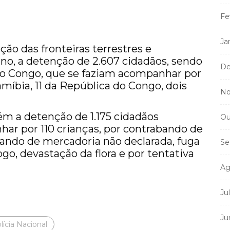
Fe
Ja
ção das fronteiras terrestres e
rno, a detenção de 2.607 cidadãos, sendo
De
do Congo, que se faziam acompanhar por
amíbia, 11 da República do Congo, dois
No
 a detenção de 1.175 cidadãos
Ou
har por 110 crianças, por contrabando de
bando de mercadoria não declarada, fuga
Se
ogo, devastação da flora e por tentativa
Ag
Ju
Ju
lícia Nacional