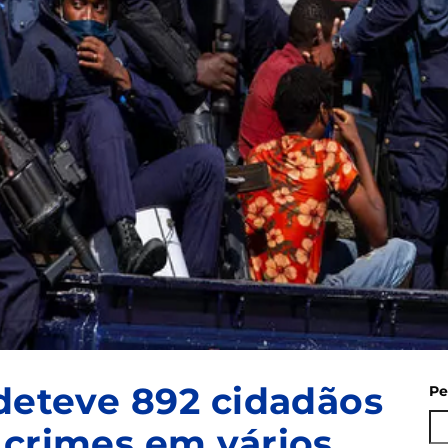
 deteve 892 cidadãos
Pe
 crimes em vários