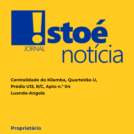
Cent
ralidade
do Kilamba, Quarteirão U,
Prédio U13, R/C, Apto n.º 04
Luanda-Angola
Proprietário