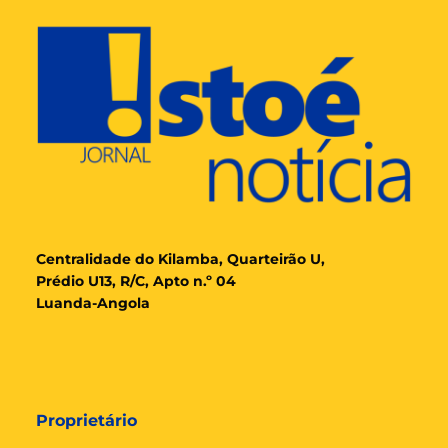
Cent
ralidade
do Kilamba, Quarteirão U,
Prédio U13, R/C, Apto n.º 04
Luanda-Angola
Proprietário