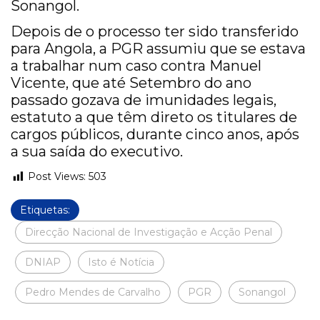
Sonangol.
Depois de o processo ter sido transferido
para Angola, a PGR assumiu que se estava
a trabalhar num caso contra Manuel
Vicente, que até Setembro do ano
passado gozava de imunidades legais,
estatuto a que têm direto os titulares de
cargos públicos, durante cinco anos, após
a sua saída do executivo.
Post Views:
503
Etiquetas:
Direcção Nacional de Investigação e Acção Penal
DNIAP
Isto é Notícia
Pedro Mendes de Carvalho
PGR
Sonangol