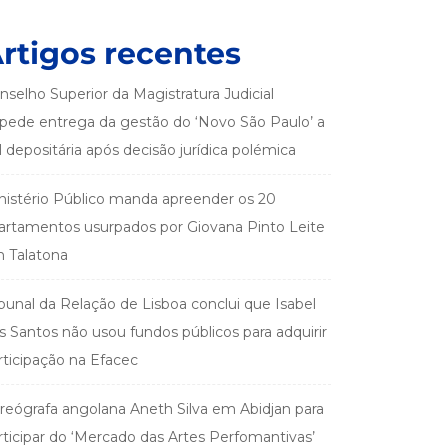
rtigos recentes
nselho Superior da Magistratura Judicial
pede entrega da gestão do ‘Novo São Paulo’ a
el depositária após decisão jurídica polémica
nistério Público manda apreender os 20
artamentos usurpados por Giovana Pinto Leite
 Talatona
ibunal da Relação de Lisboa conclui que Isabel
s Santos não usou fundos públicos para adquirir
rticipação na Efacec
reógrafa angolana Aneth Silva em Abidjan para
rticipar do ‘Mercado das Artes Perfomantivas’