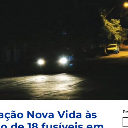
ação Nova Vida às
Pe
o de 18 fusíveis em