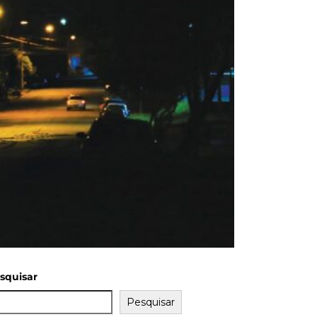
squisar
Pesquisar