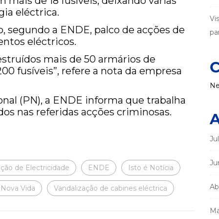
 mais de 18 fusíveis, deixando várias
ia eléctrica.
Vi
o, segundo a ENDE, palco de acções de
par
ntos eléctricos.
struídos mais de 50 armários de
C
00 fusíveis”, refere a nota da empresa
Ne
nal (PN), a ENDE informa que trabalha
idos nas referidas acções criminosas.
A
Ju
Ju
ção de Electricidade
ENDE
Isto é Notícia
Ab
 Nova Vida
Vandalização de cabines eléctrica
Ma