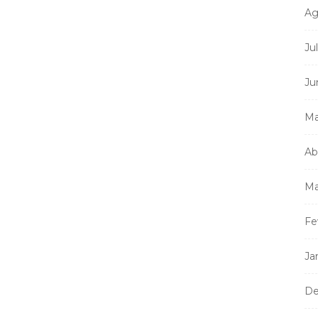
Ag
Ju
Ju
Ma
Ab
Ma
Fe
Ja
De