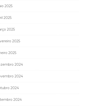
io 2025
ril 2025
nistério Público
anda apreender os 20
partamentos...
rço 2025
11 de Junho, 2026
vereiro 2025
neiro 2025
zembro 2024
vembro 2024
tubro 2024
tembro 2024