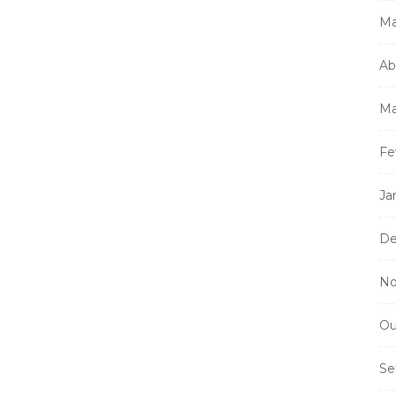
Ma
Ab
Mi
m
a
Ma
Fe
Ja
De
No
Ou
Se