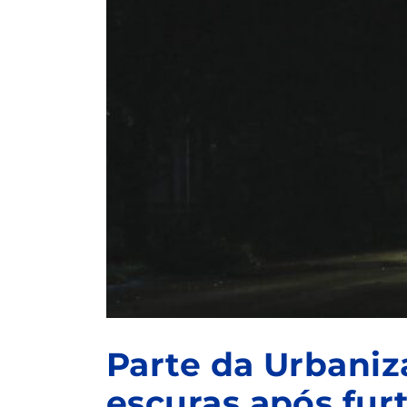
Parte da Urbaniz
escuras após furt