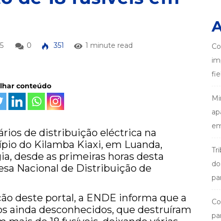
A
5
0
351
1 minute read
Co
im
fi
ilhar conteúdo
Mi
ap
em
rios de distribuição eléctrica na
pio do Kilamba Kiaxi, em Luanda,
Tr
gia, desde as primeiras horas desta
do
esa Nacional de Distribuição de
pa
o deste portal, a ENDE informa que a
Co
uos ainda desconhecidos, que destruíram
pa