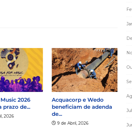
Fe
Ja
De
No
Ou
Se
Ag
 Music 2026
Acquacorp e Wedo
 prazo de...
beneficiam de adenda
Ju
de...
l, 2026
9 de Abril, 2026
Ju