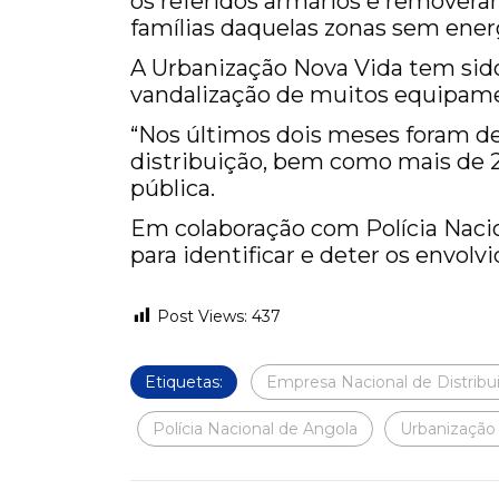
os referidos armários e removeram
famílias daquelas zonas sem energ
A Urbanização Nova Vida tem sid
vandalização de muitos equipame
“Nos últimos dois meses foram de
distribuição, bem como mais de 2
pública.
Em colaboração com Polícia Nacio
para identificar e deter os envolv
Post Views:
437
Etiquetas:
Empresa Nacional de Distribui
Polícia Nacional de Angola
Urbanização