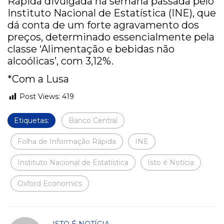
Rápida divulgada na semana passada pelo
Instituto Nacional de Estatística (INE), que
dá conta de um forte agravamento dos
preços, determinado essencialmente pela
classe ‘Alimentação e bebidas não
alcoólicas’, com 3,12%.
*Com a Lusa
Post Views:
419
Etiquetas:
Banco Central
Folha de Informação Rápida
INE
Instituto Nacional de Estatística
Isto é Notícia
Oxford Economics
ISTO É NOTÍCIA