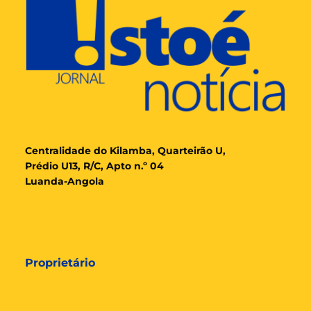
Cent
ralidade
do Kilamba, Quarteirão U,
Prédio U13, R/C, Apto n.º 04
Luanda-Angola
Proprietário