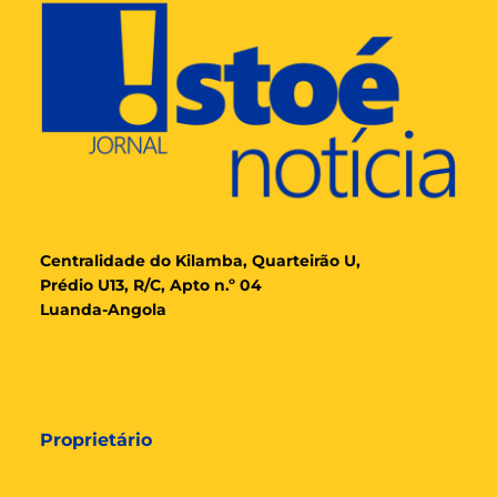
Cent
ralidade
do Kilamba, Quarteirão U,
Prédio U13, R/C, Apto n.º 04
Luanda-Angola
Proprietário