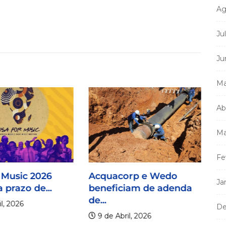
Ag
Ju
Ju
Ma
Ab
Ma
Fe
 Music 2026
Acquacorp e Wedo
Ja
 prazo de...
beneficiam de adenda
de...
l, 2026
De
9 de Abril, 2026