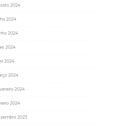
osto 2024
lho 2024
nho 2024
io 2024
ril 2024
rço 2024
vereiro 2024
Coreógrafa angolana
neiro 2024
Aneth Silva em Abidjan
para...
zembro 2023
9 de Abril, 2026