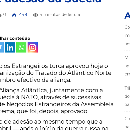
A
0
448
4 minutos de leitura
Co
im
ilhar conteúdo
fi
Mi
os Estrangeiros turca aprovou hoje o
ap
anização do Tratado do Atlântico Norte
em
bro efectivo da aliança.
Tr
Aliança Atlântica, juntamente com a
uécia à NATO, através de sucessivas
do
de Negócios Estrangeiros da Assembleia
pa
 tema, que foi, depois, aprovado.
Co
do de adesão ao mesmo tempo que a
pa
bril — após o início da guerra russa na