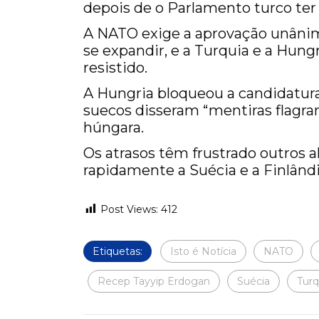
depois de o Parlamento turco ter 
A NATO exige a aprovação unâni
se expandir, e a Turquia e a Hung
resistido.
A Hungria bloqueou a candidatura
suecos disseram “mentiras flagra
húngara.
Os atrasos têm frustrado outros 
rapidamente a Suécia e a Finlândi
Post Views:
412
Etiquetas:
Isto é Notícia
NATO
Recep Tayyip Erdogan
Suécia
Turq