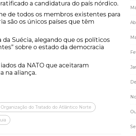
ratificado a candidatura do país nórdico.
Ma
me de todos os membros existentes para
ria são os únicos países que têm
Ab
Ma
 da Suécia, alegando que os políticos
ntes” sobre o estado da democracia
Fe
aliados da NATO que aceitaram
Ja
a na aliança.
De
No
Organização do Tratado do Atlântico Norte
Ou
uia
Se