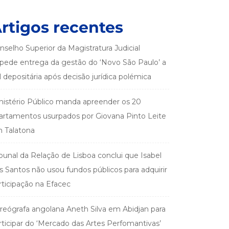
rtigos recentes
nselho Superior da Magistratura Judicial
pede entrega da gestão do ‘Novo São Paulo’ a
el depositária após decisão jurídica polémica
nistério Público manda apreender os 20
artamentos usurpados por Giovana Pinto Leite
 Talatona
ibunal da Relação de Lisboa conclui que Isabel
s Santos não usou fundos públicos para adquirir
rticipação na Efacec
reógrafa angolana Aneth Silva em Abidjan para
rticipar do ‘Mercado das Artes Perfomantivas’