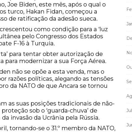
, Joe Biden, este mês, após o qual o
Fe
os turco, Hakan Fidan, começou a
o de ratificação da adesão sueca.
Ja
acrescentou como condição para a ‘luz
multânea pelo Congresso dos Estados
De
ate F-16 à Turquia.
No
rta’ para tentar obter autorização de
ta para modernizar a sua Força Aérea.
Ou
den não se opõe a esta venda, mas o
r razões políticas, alegando as tensões
Se
ro da NATO de que Ancara se tornou
Ag
m as suas posições tradicionais de não-
 proteção sob o ‘guarda-chuva’ de
Ju
da invasão da Ucrânia pela Rússia.
Ju
bril, tornando-se o 31.º membro da NATO,