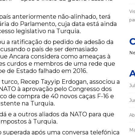
Vi
país anteriormente não-alinhado, terá
par
ria do Parlamento, cuja data está ainda
esso legislativo na Turquia.
C
 a ratificação do pedido de adesão da
acusando o país de ser demasiado
Ne
que Ancara considera como ameaças à
ntes curdos e membros de uma rede que
pe de Estado falhado em 2016.
A
 turco, Recep Tayyip Erdogan, associou a
Ju
à NATO à aprovação pelo Congresso dos
co de compra de 40 novos caças F-16 e
Ju
istente na Turquia.
 e a outros aliados da NATO para que
Ab
mpostos à Turquia.
Ma
do superada após uma conversa telefónica