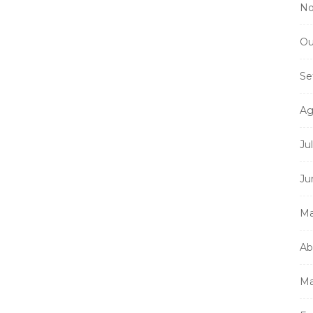
No
Ou
Mi
m
Se
a
Ag
Ju
Ju
Ma
Ab
Ma