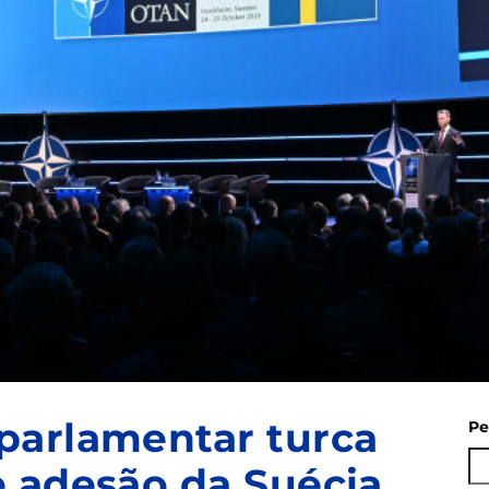
parlamentar turca
Pe
 adesão da Suécia