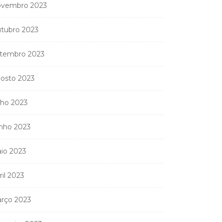
vembro 2023
tubro 2023
nistério Público
anda apreender os 20
tembro 2023
partamentos...
osto 2023
11 de Junho, 2026
lho 2023
nho 2023
io 2023
ril 2023
rço 2023