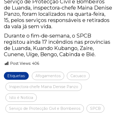
Serviço de Protecção Civil e Bombeiros
de Luanda, inspectora-chefe Maina Denise
Panzo, foram localizados na quarta-feira,
15, pelos serviços responsáveis e retirados
da vala já sem vida.
Durante o fim-de-semana, o SPCB
registou ainda 17 incêndios nas províncias
de Luanda, Kuando Kubango, Zaire,
Cunene, Uíge, Bengo, Cabinda e Bié.
Post Views:
406
Etiquetas:
Afogamentos
Cacuaco
Inspectora-chefe Maina Denise Panzo
Isto é Notícia
Serviço de Protecção Civil e Bombeiros
SPCB