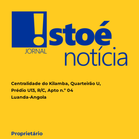
Cent
ralidade
do Kilamba, Quarteirão U,
Prédio U13, R/C, Apto n.º 04
Luanda-Angola
Proprietário