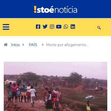
Início
PAÍS
Morte por afogamento…