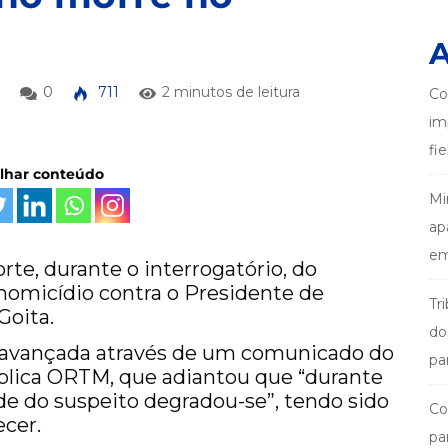
A
0
711
2 minutos de leitura
Co
im
fi
ilhar conteúdo
Mi
ap
em
te, durante o interrogatório, do
omicídio contra o Presidente de
Tr
Goita.
do
i avançada através de um comunicado do
pa
ública ORTM, que adiantou que “durante
de do suspeito degradou-se”, tendo sido
Co
ecer.
pa