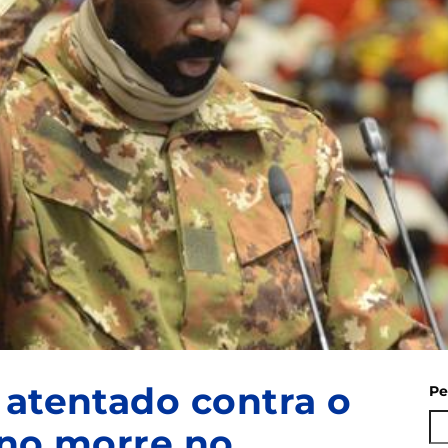
 atentado contra o
Pe
ino morre no