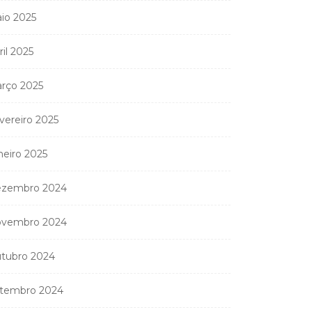
io 2025
ril 2025
nistério Público
anda apreender os 20
rço 2025
partamentos...
11 de Junho, 2026
vereiro 2025
neiro 2025
zembro 2024
vembro 2024
tubro 2024
tembro 2024