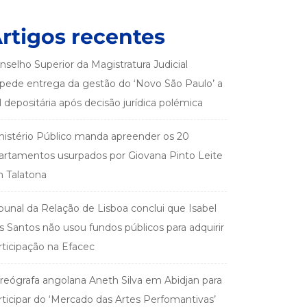
rtigos recentes
nselho Superior da Magistratura Judicial
pede entrega da gestão do ‘Novo São Paulo’ a
el depositária após decisão jurídica polémica
nistério Público manda apreender os 20
artamentos usurpados por Giovana Pinto Leite
 Talatona
ibunal da Relação de Lisboa conclui que Isabel
s Santos não usou fundos públicos para adquirir
rticipação na Efacec
reógrafa angolana Aneth Silva em Abidjan para
rticipar do ‘Mercado das Artes Perfomantivas’