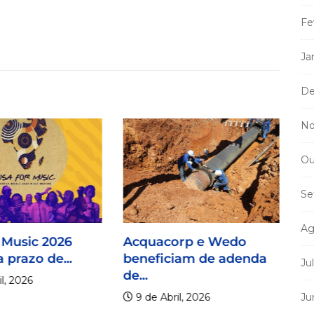
Fe
Ja
De
No
Ou
Se
Ag
 Music 2026
Acquacorp e Wedo
 prazo de...
beneficiam de adenda
Ju
de...
l, 2026
9 de Abril, 2026
Ju