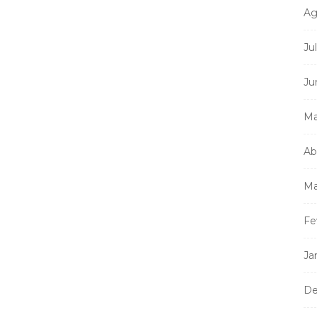
Ag
Ju
Ju
Ma
Ab
Ma
Fe
Ja
De