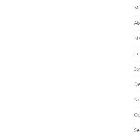
Ma
Ab
Mi
m
Ma
a
Fe
Ja
De
No
Ou
Se