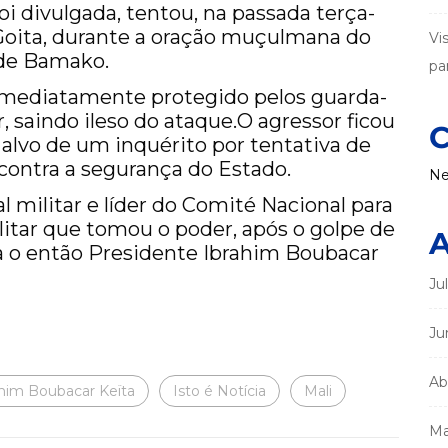
oi divulgada, tentou, na passada terça-
 Goita, durante a oração muçulmana do
Vi
 de Bamako.
par
i imediatamente protegido pelos guarda-
 saindo ileso do ataque.O agressor ficou
C
alvo de um inquérito por tentativa de
 contra a segurança do Estado.
Ne
l militar e líder do Comité Nacional para
litar que tomou o poder, após o golpe de
A
 o então Presidente Ibrahim Boubacar
Ju
Ju
Ab
ahim Boubacar Keïta
Isto é Notícia
Mali
Ma