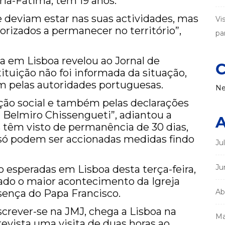
ria-Fátima, tem 19 anos.
 deviam estar nas suas actividades, mas
Vi
orizados a permanecer no território”,
par
 em Lisboa revelou ao Jornal de
C
stituição não foi informada da situação,
m pelas autoridades portuguesas.
Ne
ão social e também pelas declarações
 Belmiro Chissengueti”, adiantou a
A
s têm visto de permanência de 30 dias,
, só podem ser accionadas medidas findo
Ju
Ju
 esperadas em Lisboa desta terça-feira,
rado o maior acontecimento da Igreja
sença do Papa Francisco.
Ab
screver-se na JMJ, chega a Lisboa na
Ma
revista uma visita de duas horas ao