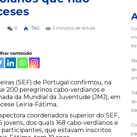
ceses
A
0
740
2 minutos de leitura
Co
im
fi
ilhar conteúdo
Mi
ap
em
eiras (SEF) de Portugal confirmou, na
uase 200 peregrinos cabo-verdianos e
Tr
rnada da Mundial da Juventude (JMJ), em
do
cese Leiria-Fátima.
pa
spectora coordenadora superior do SEF,
5 jovens, dos quais 168 cabo-verdianos e
Co
 participantes, que estavam inscritos
pa