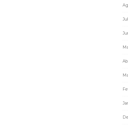
Ag
Ju
Ju
Ma
Ab
Ma
Fe
Ja
De