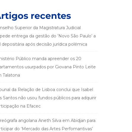
rtigos recentes
nselho Superior da Magistratura Judicial
pede entrega da gestão do ‘Novo São Paulo’ a
el depositária após decisão jurídica polémica
nistério Público manda apreender os 20
artamentos usurpados por Giovana Pinto Leite
 Talatona
ibunal da Relação de Lisboa conclui que Isabel
s Santos não usou fundos públicos para adquirir
rticipação na Efacec
reógrafa angolana Aneth Silva em Abidjan para
rticipar do ‘Mercado das Artes Perfomantivas’