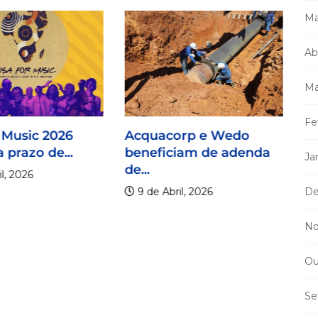
Ma
Ab
Ma
Fe
 Music 2026
Acquacorp e Wedo
 prazo de...
beneficiam de adenda
Ja
de...
l, 2026
9 de Abril, 2026
De
No
Ou
Mi
m
Se
a