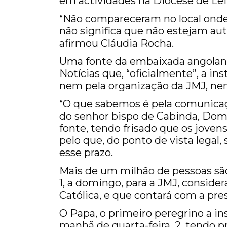
em actividades na Diocese de Lei
“Não compareceram no local onde
não significa que não estejam aut
afirmou Cláudia Rocha.
Uma fonte da embaixada angolana
Notícias que, “oficialmente”, a in
nem pela organização da JMJ, ne
“O que sabemos é pela comunicaç
do senhor bispo de Cabinda, Dom
fonte, tendo frisado que os joven
pelo que, do ponto de vista legal
esse prazo.
Mais de um milhão de pessoas são
1, a domingo, para a JMJ, conside
Católica, e que contará com a pre
O Papa, o primeiro peregrino a in
manhã de quarta-feira, 2, tendo p