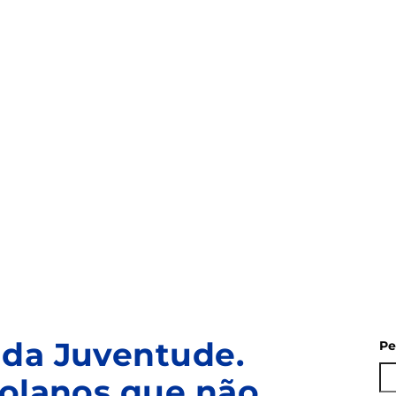
 da Juventude.
Pe
golanos que não