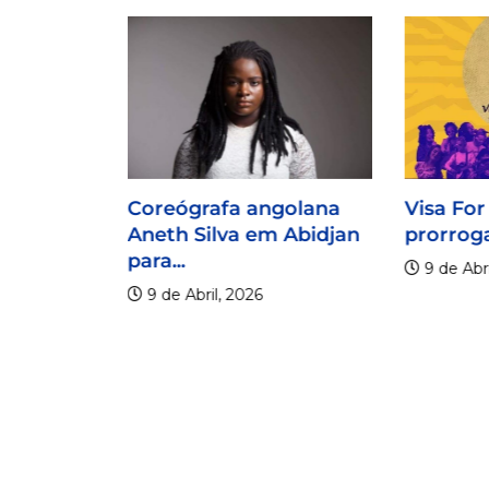
Coreógrafa angolana
Visa For
Aneth Silva em Abidjan
prorroga
para...
9 de Abri
9 de Abril, 2026
lico
er os 20
.