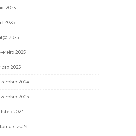
io 2025
ril 2025
rço 2025
vereiro 2025
Coreógrafa angolana
Aneth Silva em Abidjan
neiro 2025
para...
9 de Abril, 2026
zembro 2024
vembro 2024
tubro 2024
nistério Público
anda apreender os 20
tembro 2024
partamentos...